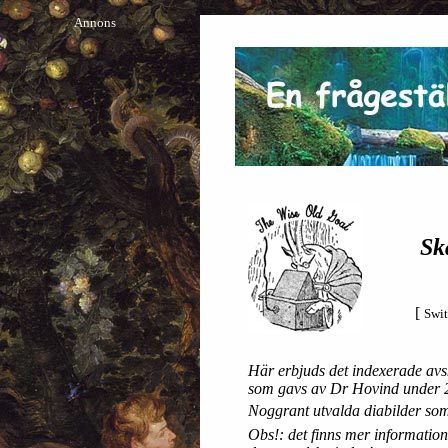
Annons
Sk
[
Swit
Här erbjuds det indexerade avsk
som gavs av Dr Hovind under 2
Noggrant utvalda diabilder som
Obs!: det finns mer informatio