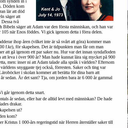
kom synden in i
n. Döden kom
an lär att död
ln säger att
. Dessa två
ch Bibeln säger att Adam var den första människan, och han var
 105 när Enos föddes. Vi gick igenom detta i förra delen.
erar ihop åren (vilket inte är så svårt att göra) kommer man
4000 f.kr), för skapelsen. Det är tidpunkten man får om man
er att gå igenom ett par saker nu. Hur var det innan syndafloden
n att leva i över 900 år? Man hade kunnat lära sig mycket på 900
detta, men: inser ni att Adam talade alla språk i världen? Eftersom
 världens snyggaste tjej också, förresten. Saker och ting var
Läroböcker i skolan kommer att berätta för dina barn att
s år sedan. Är det sant? Tja, om jorden bara är 6 000 år gammal
Vi går igenom detta snart.
ntals år sedan, eller har de alltid levt med människan? De hade
lades drakar.
kapelsen ut?
oden kom?
 Kristus 1 000-års regeringstid när Herren återställer saker till