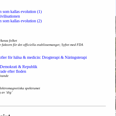
n som kallas evolution (1)
ivilisationen
n som kallas evolution (2)
Hunza folket
 faktorn för det officiella etablissemanget; Syftet med FDA
fier för hälsa & medicin: Drogterapi & Näringsterapi
r: Demokrati & Republik
ade efter floden
ätande
lektromagnetiska spektrumet
 av ‘dig’