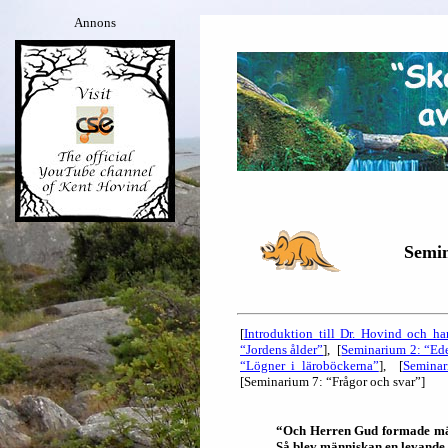
Annons
Semi
[
Introduktion till Dr. Hovind och ha
“Jordens ålder”
], [
Seminarium 2: “Ede
“Lögner i läroböckerna”
], [
Seminar
[Seminarium 7: “Frågor och svar”]
“Och Herren Gud formade männi
Så blev människan en levande 