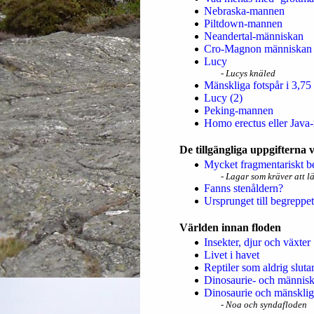
Nebraska-mannen
Piltdown-mannen
Neandertal-människan
Cro-Magnon människan
Lucy
- Lucys knäled
Mänskliga fotspår i 3,75
Lucy (2)
Peking-mannen
Homo erectus eller Jav
De tillgängliga uppgifterna
Mycket fragmentariskt b
- Lagar som kräver att l
Fanns stenåldern?
Ursprunget till begreppet 
Världen innan floden
Insekter, djur och växter
Livet i havet
Reptiler som aldrig sluta
Dinosaurie- och människ
Dinosaurie och mänsklig
- Noa och syndafloden