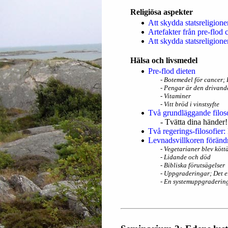
Religiösa aspekter
Att skydda statsreligione
Artefakter från pre-flod c
Att skydda statsreligione
Hälsa och livsmedel
Pre-flod dieten
- Botemedel för cancer; 
- Pengar är den drivande
- Vitaminer
- Vitt bröd i vinstsyfte
Två grundläggande filoso
- Tvätta dina händer!
Två regerings-filosofie
Levnadsvillkoren förändr
- Vegetarianer blev kött
- Lidande och död
- Bibliska förutsägelser
- Uppgraderingar; Det e
- En systemuppgradering