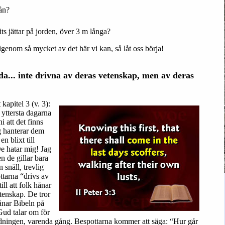
ån?
ts jättar på jorden, över 3 m långa?
 igenom så mycket av det här vi kan, så låt oss börja!
da... inte drivna av deras vetenskap, men av deras
kapitel 3 (v. 3):
e yttersta dagarna
i att det finns
 hanterar dem
n blixt till
e hatar mig! Jag
n de gillar bara
 snäll, trevlig
ottarna “drivs av
ill att folk hånar
etenskap. De tror
hånar Bibeln på
 Gud talar om för
dningen, varenda gång. Bespottarna kommer att säga: “Hur går