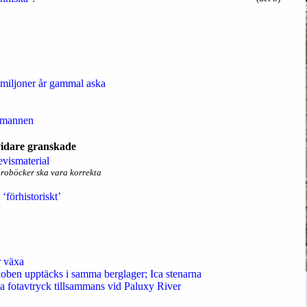
 miljoner år gammal aska
a-mannen
 vidare granskade
evismaterial
äroböcker ska vara korrekta
‘förhistoriskt’
r växa
oben upptäcks i samma berglager; Ica stenarna
a fotavtryck tillsammans vid Paluxy River