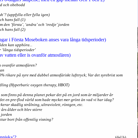
mad och obebodd
sh’? (uppfylla eller fylla igen)
ch hans fall (1)
m den ‘första’, ‘andra’ och ‘tredje’ jorden
ch hans fall (2)
dagar i Första Moseboken anses vara långa tidsperioder)
iden kan upphöra...
r ‘långa tidsperioder’
av vatten eller is ovanför atmosfären)
ten ovanför atmosfären?
pan
0% rikare på syre med dubbel atmosfäriskt lufttryck; Var det syrebrist som
dling (Hyperbaric oxygen therapy, HBOT)
 som finns på denna planet pekar det på en jord som är miljarder år
det en pre-flod värld som hade mycket mer grönt än vad vi har idag?
ckerar skadlig strålning, ultraviolett, röntgen, etc.
0 års ålder och blev större
å jorden
ttar bort från offentlig visning?
nniska’?
(del b)