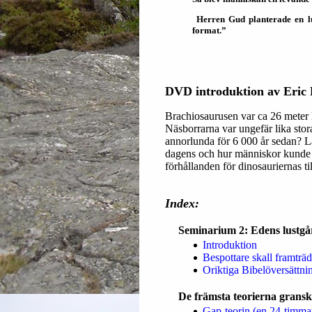
Herren Gud planterade en l
format.”
DVD introduktion av Eric
Brachiosaurusen var ca 26 meter 
Näsborrarna var ungefär lika stor
annorlunda för 6 000 år sedan? Lä
dagens och hur människor kunde bl
förhållanden för dinosauriernas til
Index:
Seminarium 2: Edens lustgå
Introduktion
Bespottare skall framträd
Oriktiga Bibelöversättni
De främsta teorierna grans
Gap-teorin (en 24-timmar