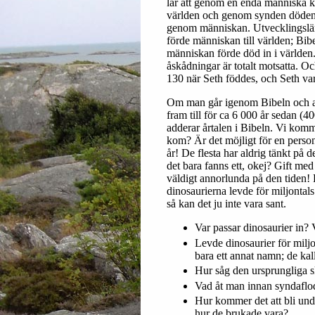
lär att genom en enda människa 
världen och genom synden döde
genom människan. Utvecklingslär
förde människan till världen; Bibe
människan förde död in i världen
åskådningar är totalt motsatta. O
130 när Seth föddes, och Seth var
Om man går igenom Bibeln och add
fram till för ca 6 000 år sedan (
adderar årtalen i Bibeln. Vi komm
kom? Är det möjligt för en perso
år! De flesta har aldrig tänkt på 
det bara fanns ett, okej? Gift med
väldigt annorlunda på den tiden! 
dinosaurierna levde för miljontal
så kan det ju inte vara sant.
Var passar dinosaurier in? 
Levde dinosaurier för miljo
bara ett annat namn; de kal
Hur såg den ursprungliga s
Vad åt man innan syndafl
Hur kommer det att bli under
hur de brukade vara?