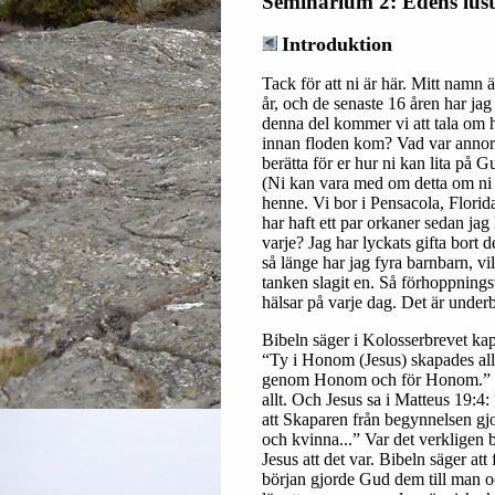
Seminarium 2: Edens lus
Introduktion
Tack för att ni är här. Mitt namn
år, och de senaste 16 åren har jag
denna del kommer vi att tala om 
innan floden kom? Vad var annorl
berätta för er hur ni kan lita på 
(Ni kan vara med om detta om ni vil
henne. Vi bor i Pensacola, Florida
har haft ett par orkaner sedan jag 
varje? Jag har lyckats gifta bort 
så länge har jag fyra barnbarn, vi
tanken slagit en. Så förhoppning
hälsar på varje dag. Det är underb
Bibeln säger i Kolosserbrevet kapit
“Ty i Honom (Jesus) skapades allt.
genom Honom och för Honom.” 
allt. Och Jesus sa i Matteus 19:4: 
att Skaparen från begynnelsen gj
och kvinna...” Var det verkligen 
Jesus att det var. Bibeln säger att
början gjorde Gud dem till man o