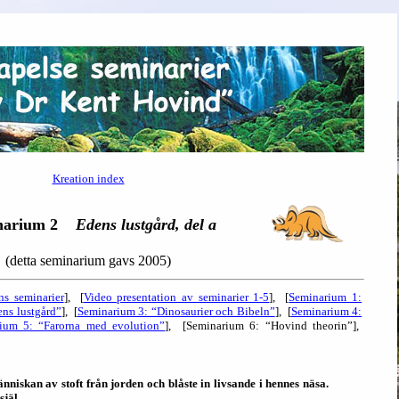
Kreation index
narium 2
Edens lustgård, del a
(detta seminarium gavs 2005)
ns seminarier
], [
Video presentation av seminarier 1-5
], [
Seminarium 1:
ns lustgård”
], [
Seminarium 3: “Dinosaurier och Bibeln”
], [
Seminarium 4:
ium 5: “Farorna med evolution”
], [Seminarium 6: “Hovind theorin”],
skan av stoft från jorden och blåste in livsande i hennes näsa.
själ.