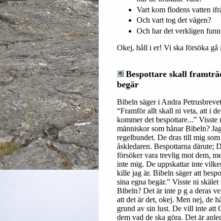
Vart kom flodens vatten ifr
Och vart tog det vägen?
Och har det verkligen funni
Okej, håll i er! Vi ska försöka gå
Bespottare skall framträ
begär
Bibeln säger i Andra Petrusbrevet 
“Framför allt skall ni veta, att i d
kommer det bespottare...” Visste n
människor som hånar Bibeln? Jag
regelbundet. De dras till mig som e
åskledaren. Bespottarna därute; D
försöker vara trevlig mot dem, me
inte mig. De uppskattar inte vilken
kille jag är. Bibeln säger att besp
sina egna begär.” Visste ni skälet t
Bibeln? Det är inte p g a deras v
att det är det, okej. Men nej, de 
grund av sin lust. De vill inte att
dem vad de ska göra. Det är anle