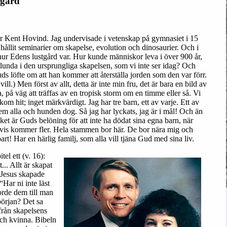
tgård
 är Kent Hovind. Jag undervisade i vetenskap på gymnasiet i 15
 hållit seminarier om skapelse, evolution och dinosaurier. Och i
hur Edens lustgård var. Hur kunde människor leva i över 900 år,
unda i den ursprungliga skapelsen, som vi inte ser idag? Och
Guds löfte om att han kommer att återställa jorden som den var förr.
l.) Men först av allt, detta är inte min fru, det är bara en bild av
, på väg att träffas av en tropisk storm om en timme eller så. Vi
kom hit; inget märkvärdigt. Jag har tre barn, ett av varje. Ett av
dem alla och hunden dog. Så jag har lyckats, jag är i mål! Och än
lket är Guds belöning för att inte ha dödat sina egna barn, när
svis kommer fler. Hela stammen bor här. De bor nära mig och
art! Har en härlig familj, som alla vill tjäna Gud med sina liv.
el ett (v. 16):
.. Allt är skapat
Jesus skapade
“Har ni inte läst
orde dem till man
början? Det sa
 från skapelsens
ch kvinna. Bibeln