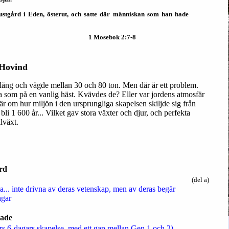
ustgård i Eden, österut, och satte där människan som han hade
1 Mosebok 2:7-8
 Hovind
lång och vägde mellan 30 och 80 ton. Men där är ett problem.
a som på en vanlig häst. Kvävdes de? Eller var jordens atmosfär
r om hur miljön i den ursprungliga skapelsen skiljde sig från
i 1 600 år... Vilket gav stora växter och djur, och perfekta
lväxt.
rd
(del a)
a... inte drivna av deras vetenskap, men av deras begär
ngar
kade
s 6-dagars skapelse, med ett gap mellan Gen 1 och 2)