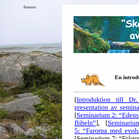
Annons
En introd
[
Introduktion till D
presentation av semina
[
Seminarium 2: “Edens 
Bibeln”
], [
Seminarium
5: “Farorna med evolu
[Seminarium 7: “Frågor