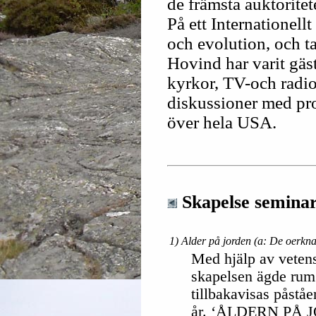
de främsta auktorite
På ett Internationell
och evolution, och t
Hovind har varit gäst
kyrkor, TV-och radi
diskussioner med pro
över hela USA.
Skapelse semina
1) Alder på jorden (a: De oerknal
Med hjälp av vetens
skapelsen ägde rum
tillbakavisas påståe
år. ‘ÅLDERN PÅ JO