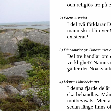
och religiös tro på 
2) Edens lustgård
I del två förklarar
människor bli över 
existerat?
3) Dinosaurier (a: Dinosaurier o
Del tre handlar om 
verklighet? Nämns 
gäller det Noaks ar
4) Lögner i läroböckerna
I denna fjärde delä
ska behandlas. Mång
motbevisats. Men äv
sedan länge finns of