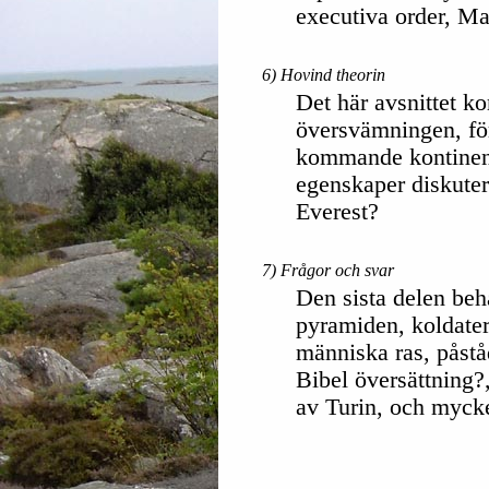
executiva order, M
6) Hovind theorin
Det här avsnittet k
översvämningen, fö
kommande kontinent
egenskaper diskute
Everest?
7) Frågor och svar
Den sista delen be
pyramiden, koldater
människa ras, påstå
Bibel översättning?,
av Turin, och myck