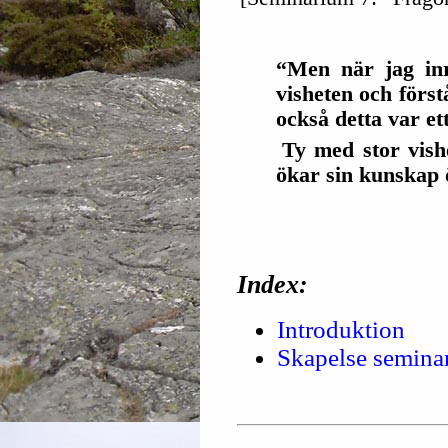
“Men när jag inr
visheten och först
också detta var et
Ty med stor vishe
ökar sin kunskap 
Index:
Introduktion
Skapelse semina