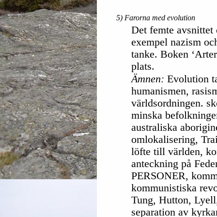
5) Farorna med evolution
Det femte avsnittet 
exempel nazism och
tanke. Boken ‘Arter
plats.
Ämnen:
Evolution t
humanismen, rasis
världsordningen. sk
minska befolkningen
australiska aborigi
omlokalisering, Trai
löfte till världen, k
anteckning på Federa
PERSONER, kommunis
kommunistiska revol
Tung, Hutton, Lyell
separation av kyrka