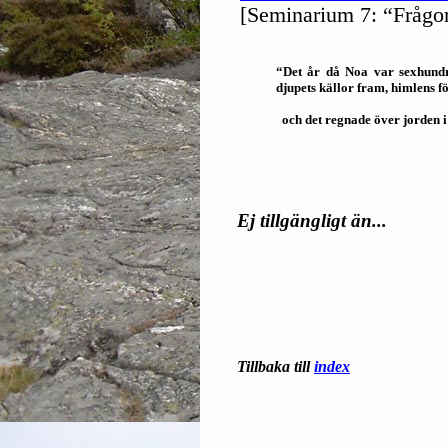
[Seminarium 7: “Frågor
“Det år då Noa var sexhundr
djupets källor fram, himlens f
och det regnade över jorden i 
Ej tillgängligt än...
Tillbaka till
index