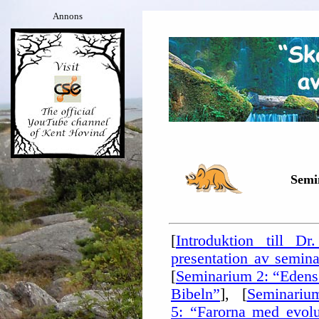
Annons
Semi
[
Introduktion till D
presentation av semina
[
Seminarium 2: “Edens 
Bibeln”
], [
Seminarium
5: “Farorna med evolu