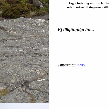
Jag vände mig om – och mitt h
och orsaken till tingen och ti
Ej tillgängligt än...
Tillbaka till
index