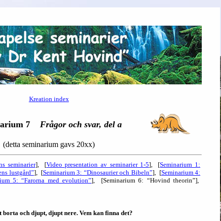
Kreation index
arium 7
Frågor och svar, del a
(detta seminarium gavs 20xx)
ns seminarier
], [
Video presentation av seminarier 1-5
], [
Seminarium 1:
ns lustgård”
], [
Seminarium 3: “Dinosaurier och Bibeln”
], [
Seminarium 4:
ium 5: “Farorna med evolution”
], [Seminarium 6: “Hovind theorin”],
gt borta och djupt, djupt nere. Vem kan finna det?