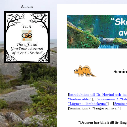
Annons
Semin
[
Introduktion till Dr. Hovind och ha
“Jordens ålder”
], [
Seminarium 2: “Ede
“Lögner i läroböckerna”
], [
Seminar
[Seminarium 7: “Frågor och svar”]
“Det som har blivit till är lån