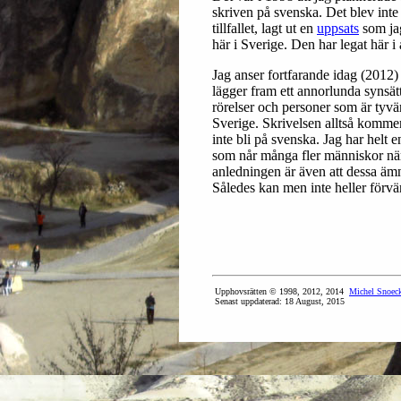
skriven på svenska. Det blev inte 
tillfallet, lagt ut en
uppsats
som jag
här i Sverige. Den har legat här i a
Jag anser fortfarande idag (2012) a
lägger fram ett annorlunda synsät
rörelser och personer som är tyvärr
Sverige. Skrivelsen alltså kommer
inte bli på svenska. Jag har helt 
som når många fler människor när
anledningen är även att dessa ämn
Således kan men inte heller förvänt
Upphovsrätten © 1998, 2012, 2014
Michel Snoec
Senast uppdaterad:
18 August, 2015