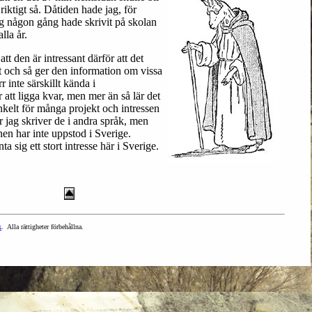
riktigt så. Dåtiden hade jag, för
 någon gång hade skrivit på skolan
lla år.
tt den är intressant därför att det
t och så ger den information om vissa
 inte särskillt kända i
 att ligga kvar, men mer än så lär det
enkelt för många projekt och intressen
 jag skriver de i andra språk, men
en har inte uppstod i Sverige.
a sig ett stort intresse här i Sverige.
k
. Alla rättigheter förbehållna.