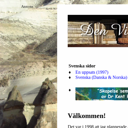
Annons
Svenska sidor
♦
En uppsats (1997)
♦
Svenska (Danska & Norska) 
♦
Välkommen!
Det var i 1998 att jag plannerade 