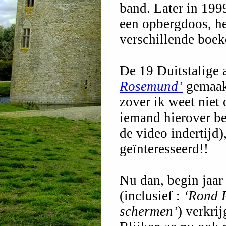
band. Later in 199
een opbergdoos, het
verschillende boek
De 19 Duitstalige 
Rosemund’
gemaakt
zover ik weet niet
iemand hierover b
de video indertijd)
geïnteresseerd!!
Nu dan, begin jaar
(inclusief :
‘Rond F
schermen’
) verkri