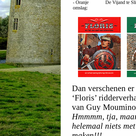
- Oranje
De Vijand te Sl
omslag:
Dan verschenen er
‘Floris’ ridderver
van Guy Moumino
Hmmmm, tja, maar 
helemaal niets met
maken!!!