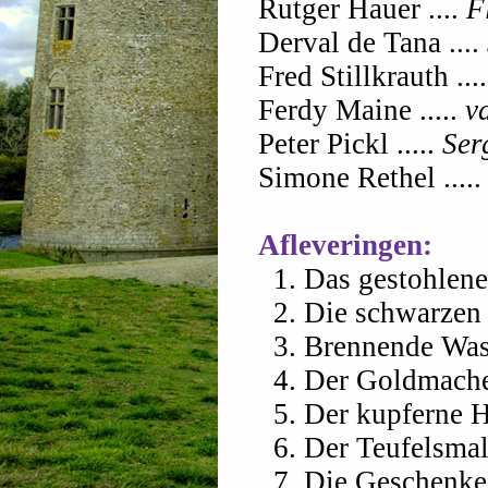
Rutger Hauer ....
F
Derval de Tana ....
Fred Stillkrauth ...
Ferdy Maine .....
v
Peter Pickl .....
Ser
Simone Rethel ....
Afleveringen:
1. Das gestohlen
2. Die schwarzen
3. Brennende Wa
4. Der Goldmach
5. Der kupferne
6. Der Teufelsma
7. Die Geschenke