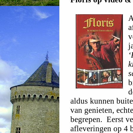
A
a
v
j
‘
k
s
b
d
aldus kunnen buite
van genieten, echt
begrepen. Eerst ve
afleveringen op 4 