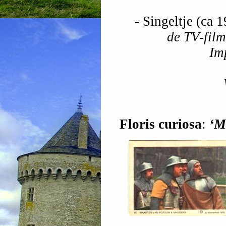
- Singeltje (ca 
de TV-film
Im
Floris curiosa
:
‘M