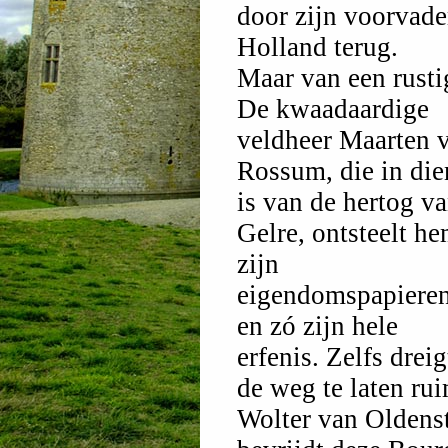
door zijn voorvade
Holland terug.
Maar van een rusti
De kwaadaardige
veldheer Maarten 
Rossum, die in die
is van de hertog v
Gelre, ontsteelt h
zijn
eigendomspapiere
en zó zijn hele
erfenis. Zelfs drei
de weg te laten r
Wolter van Oldenst