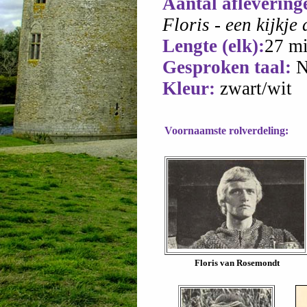
Aantal aflevering
Floris - een kijkje
Lengte (elk):
27 m
Gesproken taal:
N
Kleur:
zwart/wit
Voornaamste rolverdeling:
Floris van Rosemondt