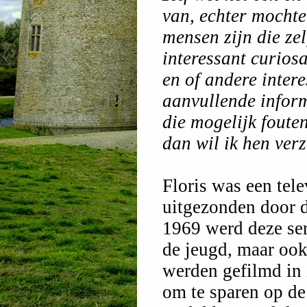
van, echter mochte
mensen zijn die zel
interessant curios
en of andere inter
aanvullende inform
die mogelijk foute
dan wil ik hen ver
Floris was een tele
uitgezonden door 
1969 werd deze ser
de jeugd, maar ook
werden gefilmd in 
om te sparen op de