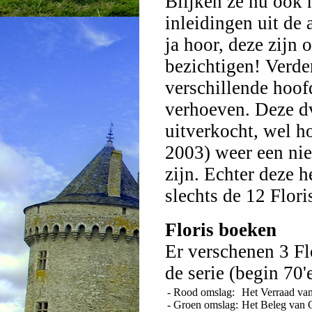
Blijken ze nu ook 
inleidingen uit de
ja hoor, deze zijn 
bezichtigen! Verde
verschillende hoofd
verhoeven. Deze dv
uitverkocht, wel h
2003) weer een ni
zijn. Echter deze he
slechts de 12 Flori
Floris boeken
Er verschenen 3 Fl
de serie (begin 70'e
- Rood omslag:
Het Verraad van
- Groen omslag:
Het Beleg van 