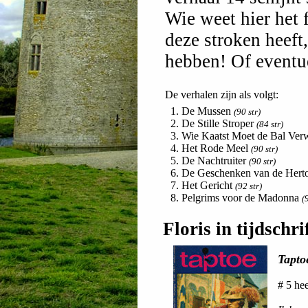
Wie weet hier het 
deze stroken heeft
hebben! Of eventu
De verhalen zijn als volgt:
1. De Mussen
(90 str)
2. De Stille Stroper
(84 str)
3. Wie Kaatst Moet de Bal Ver
4. Het Rode Meel
(90 str)
5. De Nachtruiter
(90 str)
6. De Geschenken van de Her
7. Het Gericht
(92 str)
8. Pelgrims voor de Madonna
(
Floris in tijdschri
Tapto
# 5 he