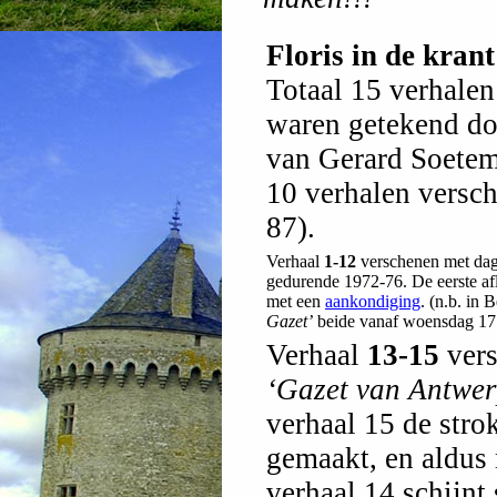
Floris in de krant
Totaal 15 verhalen
waren getekend doo
van Gerard Soetema
10 verhalen versc
87).
Verhaal
1-12
verschenen met dage
gedurende 1972-76. De eerste afl
met een
aankondiging
. (n.b. in 
Gazet’
beide vanaf woensdag 17 
Verhaal
13-15
vers
‘Gazet van Antwe
verhaal 15 de str
gemaakt, en aldus
verhaal 14 schijnt 