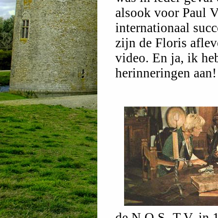
alsook voor Paul V
internationaal suc
zijn de Floris afle
video. En ja, ik he
herinneringen aan!
de N.O.S.-T.V. in 