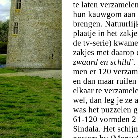
te laten verzamelen
hun kauwgom aan d
brengen. Natuurlij
plaatje in het zakj
de tv-serie) kwame
zakjes met daarop 
zwaard en schild’
.
men er 120 verzam
en dan maar ruilen 
elkaar te verzamele
wel, dan leg je ze
was het puzzelen g
61-120 vormden 2 g
Sindala. Het schijn