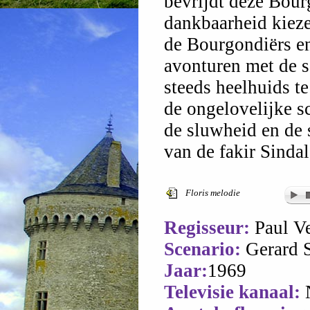
bevrijdt deze Bour
dankbaarheid kieze
de Bourgondiërs en
avonturen met de s
steeds heelhuids t
de ongelovelijke s
de sluwheid en de
van de fakir Sindal
Floris melodie
Regisseur:
Paul V
Scenario:
Gerard 
Jaar:
1969
Televisie kanaal: