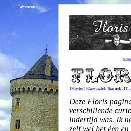
Advertentie
teru
[
Movies
], [
Catweazle
], [
Star trek
], [
Thu
Deze Floris pagin
verschillende curio
indertijd was. Ik h
zelf wel het één en