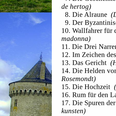
de hertog)
8. Die Alraune
(D
9. Der Byzantini
10. Wallfahrer fü
madonna)
11. Die Drei Narr
12. Im Zeichen de
13. Das Gericht
(H
14. Die Helden v
Rosemondt)
15. Die Hochzeit
16. Rum für den L
17. Die Spuren de
kunsten)