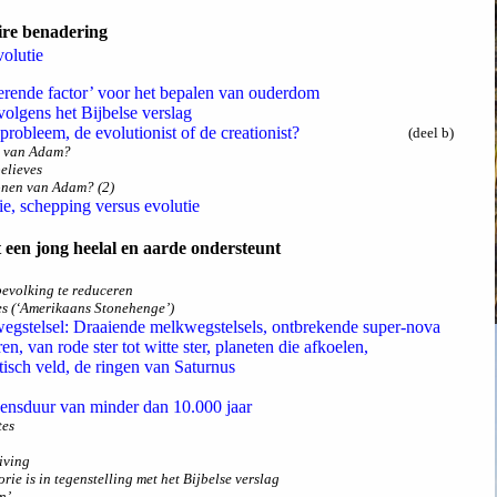
aire benadering
olutie
terende factor’ voor het bepalen van ouderdom
volgens het Bijbelse verslag
probleem, de evolutionist of de creationist?
(deel b)
n van Adam?
believes
onen van Adam? (2)
e, schepping versus evolutie
 een jong heelal en aarde ondersteunt
evolking te reduceren
es (‘Amerikaans Stonehenge’)
egstelsel: Draaiende melkwegstelsels, ontbrekende super-nova
n, van rode ster tot witte ster, planeten die afkoelen,
sch veld, de ringen van Saturnus
ensduur van minder dan 10.000 jaar
tes
uiving
eorie is in tegenstelling met het Bijbelse verslag
n’