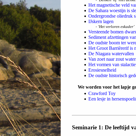
Het magnetische veld va
De Sahara woestijn is sl
Ondergrondse oliedruk s
IJskern lagen
- ‘Het verloren eskader’
Versteende bomen dwars 
Sediment afzettingen van
De oudste boom ter were
Het Groot Barrièrerif is
De Niagara watervallen
Van zoet naar zout water
Het vormen van stalactie
Erosiesnelheid
De oudste historisch ge
We worden voor het lapje 
Crawford Toy
Een lesje in hersenspoel
Seminarie 1: De leeftijd 