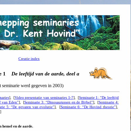
Creatie index
e 1
De leeftijd van de aarde, deel a
it seminarie werd gegeven in 2003)
naries
], [
Video presentatie van seminaries 1-7
], [
Seminarie 1: “De leeftijd
f van Eden”
], [
Seminarie 3: “Dinosaurussen en de Bijbel”
], [
Seminarie 4:
rie 5: “De gevaren van evolutie”
], [
Seminarie 6: “De Hovind theorie”
],
]
n hemel en de aarde.