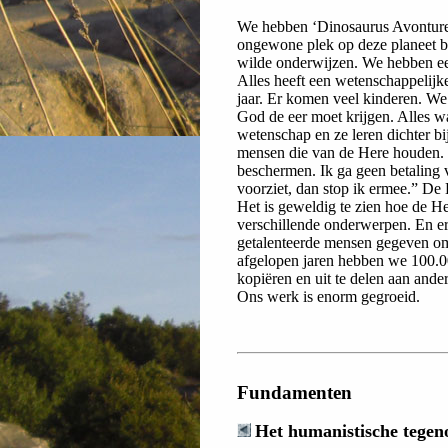
We hebben ‘Dinosaurus Avonturen
ongewone plek op deze planeet be
wilde onderwijzen. We hebben ee
Alles heeft een wetenschappelijk
jaar. Er komen veel kinderen. We 
God de eer moet krijgen. Alles w
wetenschap en ze leren dichter 
mensen die van de Here houden. Ik
beschermen. Ik ga geen betaling v
voorziet, dan stop ik ermee.” De 
Het is geweldig te zien hoe de He
verschillende onderwerpen. En er
getalenteerde mensen gegeven om
afgelopen jaren hebben we 100.00
kopiëren en uit te delen aan ander
Ons werk is enorm gegroeid.
Fundamenten
Het humanistische tegeno