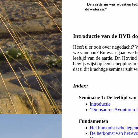
De aarde nu was woest en led
de wateren.”
Introductie van de DVD do
Heeft u er ooit over nagedacht? 
we vandaan? En waar gaan we heen 
leeftijd van de aarde. Dr. Hovind 
bewijs wijst op een schepping in 
dat u dit krachtige seminar zult 
Index:
Seminarie 1: De leeftijd van
Introductie
‘Dinosaurus Avonturen L
Fundamenten
Het humanistische tegeno
De herkomst van het evol