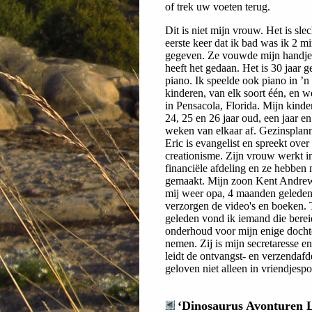
of trek uw voeten terug.
Dit is niet mijn vrouw. Het is sl
eerste keer dat ik bad was ik 2 
gegeven. Ze vouwde mijn handjes
heeft het gedaan. Het is 30 jaar
piano. Ik speelde ook piano in ’n
kinderen, van elk soort één, en 
in Pensacola, Florida. Mijn kinde
24, 25 en 26 jaar oud, een jaar e
weken van elkaar af. Gezinsplan
Eric is evangelist en spreekt over
creationisme. Zijn vrouw werkt i
financiële afdeling en ze hebben 
gemaakt. Mijn zoon Kent Andre
mij weer opa, 4 maanden geleden
verzorgen de video's en boeken. 
geleden vond ik iemand die berei
onderhoud voor mijn enige dochte
nemen. Zij is mijn secretaresse e
leidt de ontvangst- en verzendaf
geloven niet alleen in vriendjespo
‘Dinosaurus Avonturen L