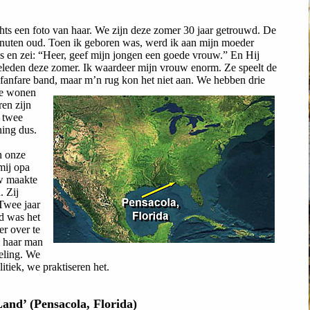
echts een foto van haar. We zijn deze zomer 30 jaar getrouwd. De
minuten oud. Toen ik geboren was, werd ik aan mijn moeder
 en zei: “Heer, geef mijn jongen een goede vrouw.” En Hij
 geleden deze zomer. Ik waardeer mijn vrouw enorm. Ze speelt de
 fanfare band, maar m’n rug kon het niet aan.
We hebben drie
we wonen
ren zijn
n twee
ning dus.
n onze
mij opa
w maakte
. Zij
Twee jaar
d was het
r over te
n haar man
deling. We
litiek, we praktiseren het.
and’ (Pensacola, Florida)