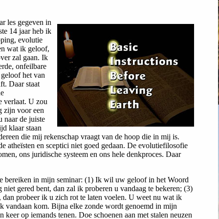
ar les gegeven in
te 14 jaar heb ik
ping, evolutie
en wat ik geloof,
ver zal gaan. Ik
erde, onfeilbare
geloof het van
aft. Daar staat
de
e verlaat. U zou
g zijn voor een
u naar de juiste
ijd klaar staan
ereen die mij rekenschap vraagt van de hoop die in mij is.
e atheïsten en sceptici niet goed gedaan. De evolutiefilosofie
omen, ons juridische systeem en ons hele denkproces. Daar
 te bereiken in mijn seminar: (1) Ik wil uw geloof in het Woord
 niet gered bent, dan zal ik proberen u vandaag te bekeren; (3)
 dan probeer ik u zich rot te laten voelen. U weet nu wat ik
 ik vandaan kom. Bijna elke zonde wordt genoemd in mijn
één keer op iemands tenen. Doe schoenen aan met stalen neuzen