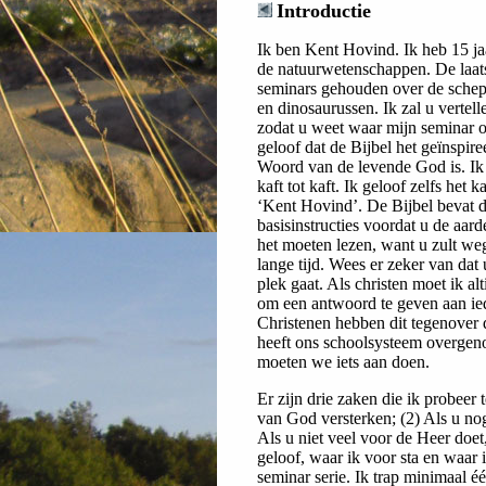
Introductie
Ik ben Kent Hovind. Ik heb 15 ja
de natuurwetenschappen. De laats
seminars gehouden over de schep
en dinosaurussen. Ik zal u vertell
zodat u weet waar mijn seminar o
geloof dat de Bijbel het geïnspire
Woord van de levende God is. Ik 
kaft tot kaft. Ik geloof zelfs het k
‘Kent Hovind’. De Bijbel bevat 
basisinstructies voordat u de aard
het moeten lezen, want u zult we
lange tijd. Wees er zeker van dat 
plek gaat. Als christen moet ik alt
om een antwoord te geven aan ied
Christenen hebben dit tegenover d
heeft ons schoolsysteem overgen
moeten we iets aan doen.
Er zijn drie zaken die ik probeer
van God versterken; (2) Als u nog
Als u niet veel voor de Heer doet,
geloof, waar ik voor sta en waar
seminar serie. Ik trap minimaal 