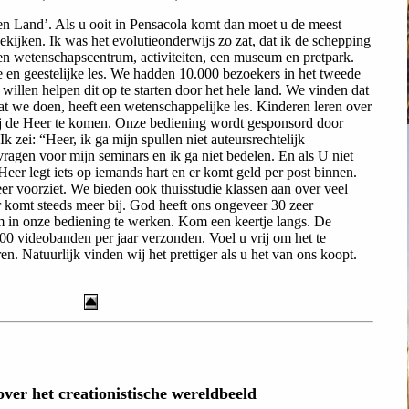
 Land’. Als u ooit in Pensacola komt dan moet u de meest
kijken. Ik was het evolutieonderwijs zo zat, dat ik de schepping
n wetenschapscentrum, activiteiten, een museum en pretpark.
e en geestelijke les. We hadden 10.000 bezoekers in het tweede
willen helpen dit op te starten door het hele land. We vinden dat
at we doen, heeft een wetenschappelijke les. Kinderen leren over
bij de Heer te komen. Onze bediening wordt gesponsord door
 zei: “Heer, ik ga mijn spullen niet auteursrechtelijk
ragen voor mijn seminars en ik ga niet bedelen. En als U niet
Heer legt iets op iemands hart en er komt geld per post binnen.
er voorziet. We bieden ook thuisstudie klassen aan over veel
 komt steeds meer bij. God heeft ons ongeveer 30 zeer
 in onze bediening te werken. Kom een keertje langs. De
0 videobanden per jaar verzonden. Voel u vrij om het te
en. Natuurlijk vinden wij het prettiger als u het van ons koopt.
ver het creationistische wereldbeeld