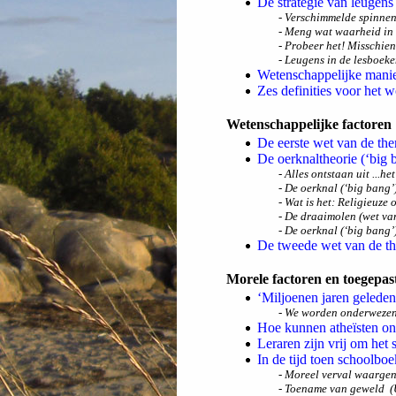
De strategie van leugens 
- Verschimmelde spinne
- Meng wat waarheid in 
- Probeer het! Misschien 
- Leugens in de lesboek
Wetenschappelijke manier 
Zes definities voor het w
Wetenschappelijke factoren
De eerste wet van de t
De oerknaltheorie (‘big 
- Alles ontstaan uit ...het
- De oerknal (‘big bang’
- Wat is het: Religieuze 
- De draaimolen (wet v
- De oerknal (‘big bang’
De tweede wet van de 
Morele factoren en toegepast
‘Miljoenen jaren geleden.
- We worden onderwezen 
Hoe kunnen atheïsten o
Leraren zijn vrij om het
In de tijd toen schoolbo
- Moreel verval waarge
- Toename van geweld (