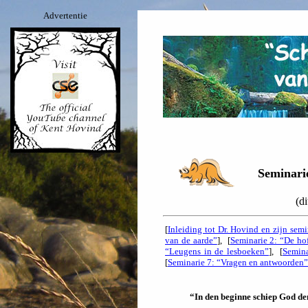
Advertentie
Seminari
(d
[
Inleiding tot Dr. Hovind en zijn semi
van de aarde”
], [
Seminarie 2: “De ho
“Leugens in de lesboeken”
], [
Semina
[
Seminarie 7: “Vragen en antwoorden”
“In den beginne schiep God de