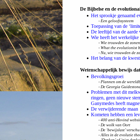
De Bijbelse en de evolution
Het sprookje genaamd ev
- Een geloofssysteem
Toepassing van de ‘limi
De leeftijd van de aarde 
Wie heeft het werkelijke 
- Wie trouwden de zone
- What the evolutionist 
- Nu, wie trouwden de z
Het belang van de kwesti
Wetenschappelijk bewijs dat
Bevolkingsgroei
- Plannen om de wereldb
- De Georgia Guideston
Problemen met dit melkw
ringen, geen nieuwe sterre
Ganymedes heeft magneti
De verwijderende maan
Kometen hebben een lev
- 400 anti-Hovind websi
- De wolk van Oort
- De ‘bewijslast’ versch
- Alles in de evolutie th
- ‘Denken’ of ‘niet denke