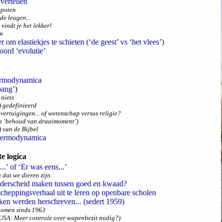
vertellen
npoten
de leugen...
vindt je het lekker!
en
om elastiekjes te schieten (‘de geest’ vs ‘het vlees’)
oord ‘evolutie’
hermodynamica
bang’)
 niets
) gedefinieerd
overtuigingen... of wetenschap versus religie?
an ‘behoud van draaimoment’)
) van de Bijbel
thermodynamica
e logica
..’ of ‘Er was eens...’
dat we dieren zijn
nderscheid maken tussen goed en kwaad?
 scheppingsverhaal uit te leren op openbare scholen
eken werden herschreven... (sedert 1959)
nomen sinds 1963
USA: Meer controle over wapenbezit nodig?)