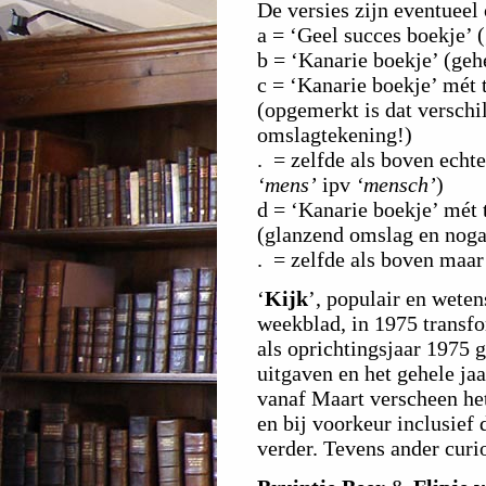
De versies zijn eventueel 
a = ‘Geel succes boekje’ 
b = ‘Kanarie boekje’ (geh
c = ‘Kanarie boekje’ mét 
(opgemerkt is dat versch
omslagtekening!)
. = zelfde als boven echt
‘mens’
ipv
‘mensch’
)
d = ‘Kanarie boekje’ mét 
(glanzend omslag en nogal
. = zelfde als boven maa
‘
Kijk
’
, populair en weten
weekblad, in 1975 transf
als oprichtingsjaar 1975 
uitgaven en het gehele ja
vanaf Maart verscheen het
en bij voorkeur inclusief 
verder. Tevens ander curios