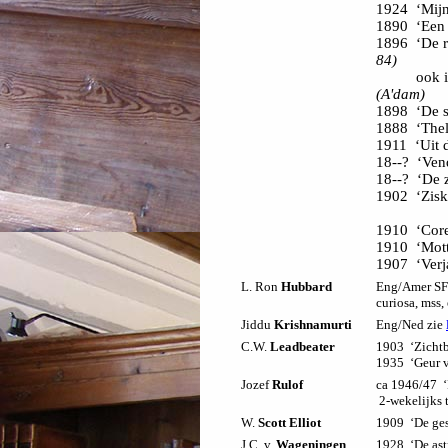
1924 ‘Mijn
1890 ‘Een 
1896 ‘De r
84)
ook in bun
(A'dam)
1898 ‘De s
1888 ‘The
1911 ‘Uit 
18--? ‘Ven
18--? ‘De z
1902 ‘Zisk
1910 ‘Core
1910 ‘Mott
1907 ‘Verj
L. Ron
Hubbard
Eng/Amer SF 
curiosa, mss, e
Jiddu
Krishnamurti
Eng/Ned zie
C.W.
Leadbeater
1903 ‘Zichtb
1935 ‘Geur 
Jozef
Rulof
ca 1946/47 ‘
2-wekelijks t
W.
Scott Elliot
1909 ‘De ges
J.C. v.
Wageningen
1928 ‘De astr