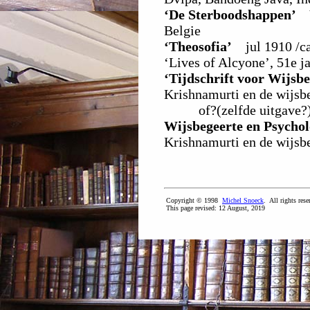
‘De Sterboodshappen’
V
Belgie
‘Theosofia’
jul 1910 /ca 
‘Lives of Alcyone’, 51e j
‘Tijdschrift voor Wijsb
Krishnamurti en de wijsb
of?(zelfde uitgave?
Wijsbegeerte en Psychol
Krishnamurti en de wijsb
Copyright © 1998
Michel Snoeck
. All rights rese
This page revised:
12 August, 2019