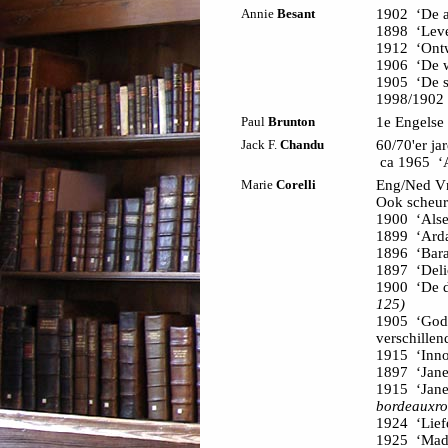
Annie
Besant
1902 ‘De a
1898 ‘Leve
1912 ‘Ontw
1906 ‘De w
1905 ‘De 
1998/1902 
Paul
Brunton
1e Engelse 
Jack F.
Chandu
60/70'er ja
ca 1965 ‘A
Marie
Corelli
Eng/Ned Vnl
Ook scheurk
1900 ‘Als
1899 ‘Arda
1896 ‘Bar
1897 ‘Deli
1900 ‘De d
125)
1905 ‘God'
verschillen
1915 ‘Inno
1897 ‘Jan
1915 ‘Jan
bordeauxro
1924 ‘Lief
1925 ‘Mad