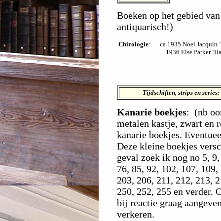
Boeken op het gebied van 
antiquarisch!)
Chirologie
:
ca 1935 Noel Jacquin 
1936 Else Parker ‘Ha
Tijdschiften, strips en series
Kanarie boekjes
:
(nb oor
metalen kastje, zwart en 
kanarie boekjes. Eventuee
Deze kleine boekjes versc
geval zoek ik nog no 5, 9, 
76, 85, 92, 102, 107, 109,
203, 206, 211, 212, 213, 2
250, 252, 255 en verder.
bij reactie graag aangeven
verkeren.