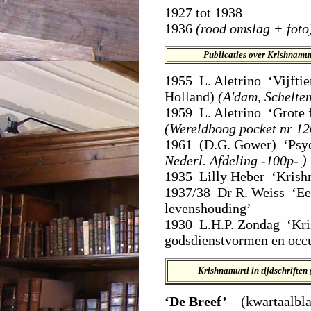
1927 tot 1938
1936
(rood omslag + foto
Publicaties over Krishnamur
1955 L. Aletrino ‘Vijftie
Holland)
(A'dam, Schelt
1959 L. Aletrino ‘Grote f
(Wereldboog pocket nr 12
1961 (D.G. Gower) ‘Psyc
Nederl. Afdeling -100p- )
1935 Lilly Heber ‘Krishn
1937/38 Dr R. Weiss ‘Ee
levenshouding’
1930 L.H.P. Zondag ‘Kris
godsdienstvormen en occu
Krishnamurti in tijdschriften
‘De Breef’
(kwartaalblad