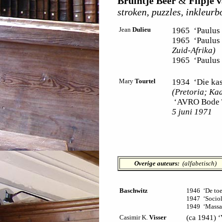
Bruintje Beer
&
Flipje v
stroken, puzzles, inkleurbo
Jean
Dulieu
1965 ‘Paulus 
1965 ‘Paulus
Zuid-Afrika)
1965 ‘Paulus 
Mary
Tourtel
1934 ‘Die kas
(Pretoria; Ka
‘AVRO Bode T
5 juni 1971
Overige auteurs:
(alfabetisch)
Baschwitz
1946 ‘De toe
1947 ‘Sociol
1949 ‘Massal
Casimir K.
Visser
(ca 1941) 