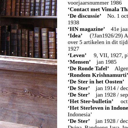
voorjaarsnummer 1986
‘Contact met Vimala T
‘De discussie’
No. 1 oct 
1938
‘HN magazine’
41e jaar
‘Idea’
(?Jan1926/29) Ada
over 5 artikelen in dit tij
1927
‘Leven’
9, VII, 1927, p
‘Mensen’
jan 1985
‘De Ronde Tafel’
Algemee
‘Rondom Krishnamurti
‘De Ster in het Oosten’
a
‘De Ster’
jan 1914 / de
‘De Ster’
jan 1928 / se
‘Het Ster-bulletin’
oct 1
‘Het Sterleven in Indon
Indonesia’
‘De Ster’
jan 1928 / de
Dvipa, Bandoeng Java, In