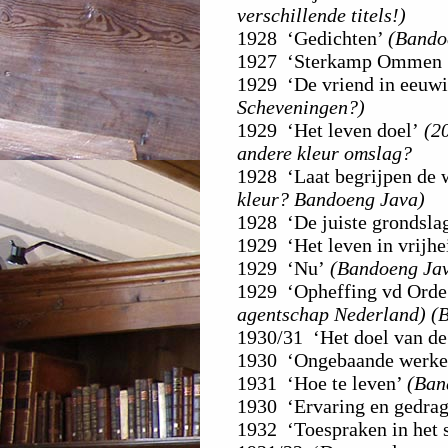
verschillende titels!)
1928 ‘Gedichten’
(Bando
1927 ‘Sterkamp Ommen ’2
1929 ‘De vriend in eeuw
Scheveningen?)
1929 ‘Het leven doel’
(20
andere kleur omslag?
1928 ‘Laat begrijpen de 
kleur? Bandoeng Java)
1928 ‘De juiste grondslag
1929 ‘Het leven in vrijhe
1929 ‘Nu’
(Bandoeng Jav
1929 ‘Opheffing vd Orde 
agentschap Nederland) (
1930/31 ‘Het doel van de
1930 ‘Ongebaande werkel
1931 ‘Hoe te leven’
(Ban
1930 ‘Ervaring en gedrag
1932 ‘Toespraken in het