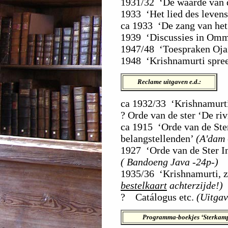
1931/32 ‘De waarde van 
1933 ‘Het lied des levens
ca 1933 ‘De zang van het
1939 ‘Discussies in Om
1947/48 ‘Toespraken Oja
1948 ‘Krishnamurti spreek
Reclame uitgaven e.d.:
ca 1932/33 ‘Krishnamurti
? Orde van de ster ‘De ri
ca 1915 ‘Orde van de Ste
belangstellenden’
(A'dam 
1927 ‘Orde van de Ster I
( Bandoeng Java -24p-)
1935/36 ‘Krishnamurti, zi
bestelkaart
achterzijde!)
? Catálogus etc.
(Uitga
Programma-boekjes ‘Sterkam